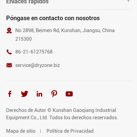
Enlaces rápidos

Póngase en contacto con nosotros

No 2898, Beimen Rd, Kunshan, Jiangsu, China
215300

86-21-61275768

service@dryzone.biz





Derechos de Autor ©
Kunshan Gaoqiang Industrial
Equipment Co., Ltd.
Todos los derechos reservados.
Mapa de sitio
Política de Privacidad