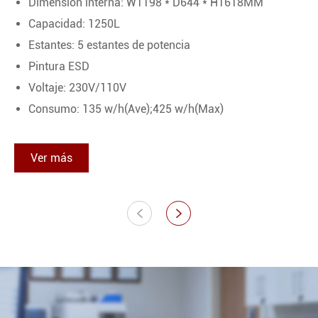
Dimensión interna: W1198 * D644 * H1618MM
Capacidad: 1250L
Estantes: 5 estantes de potencia
Pintura ESD
Voltaje: 230V/110V
Consumo: 135 w/h(Ave);425 w/h(Max)
Ver más

