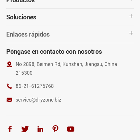
Soluciones

Enlaces rápidos

Póngase en contacto con nosotros

No 2898, Beimen Rd, Kunshan, Jiangsu, China
215300

86-21-61275768

service@dryzone.biz




