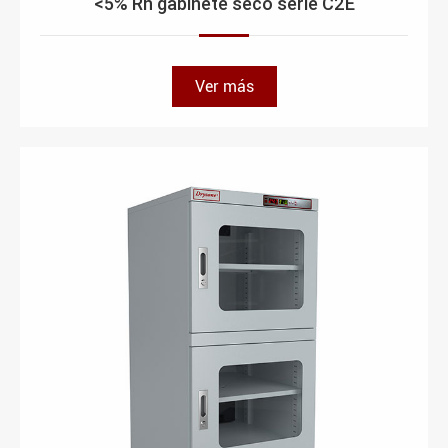
<5% Rh gabinete seco serie C2E
Ver más