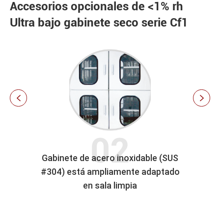
Accesorios opcionales de <1% rh
Ultra bajo gabinete seco serie Cf1


09 Ω
Gabinete de acero inoxidable (SUS
Est
#304) está ampliamente adaptado
conv
en sala limpia