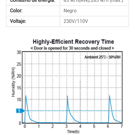
Consumo de energía:
83 w/h(Ave);285 w/h (máx.)
Color:
Negro
Voltaje:
230V/110V