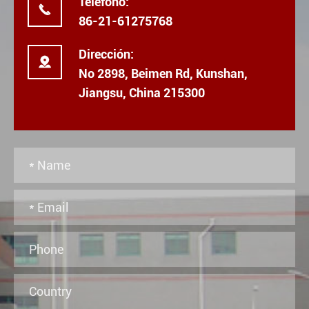
Teléfono:

86-21-61275768
Dirección:

No 2898, Beimen Rd, Kunshan,
Jiangsu, China 215300