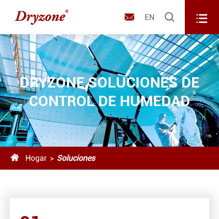



EN
DRYZONE SOLUCIONES DE
CONTROL DE HUMEDAD

Hogar
Soluciones